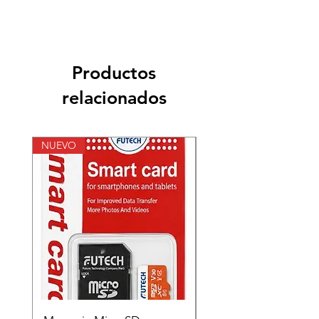
Productos
relacionados
NUEVO
NUEVO