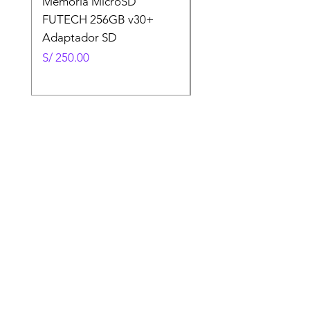
Memoria MicroSD
Memoria MicroSD
FUTECH 256GB v30+
FUTECH 128GB v30
Adaptador SD
Adaptador SD
Precio
Precio
S/ 250.00
S/ 130.00