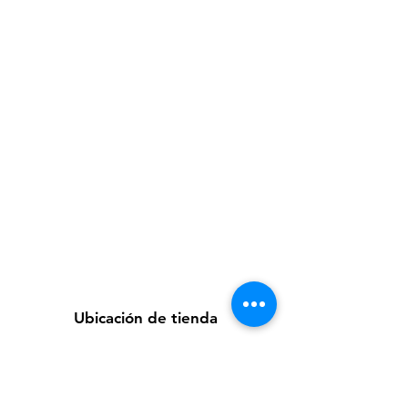
Ubicación de tienda
Av. Loreto 535, Piura, Piura - Perú
futuretecnologycompany@gmail.com