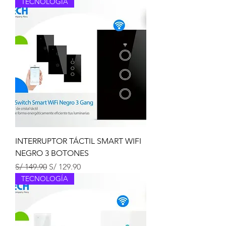
TECNOLOGÍA
INTERRUPTOR TÁCTIL SMART WIFI
NEGRO 3 BOTONES
Precio
Precio de oferta
S/ 149.90
S/ 129.90
TECNOLOGÍA