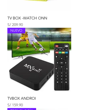
TV BOX -WATCH ONN
Precio
S/ 209.90
NUEVO
TVBOX ANDROI
Precio
S/ 159.90