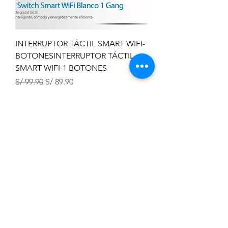
INTERRUPTOR TÁCTIL SMART WIFI-
BOTONESINTERRUPTOR TÁCTIL
SMART WIFI-1 BOTONES
Precio
Precio de oferta
S/ 99.90
S/ 89.90
TOP