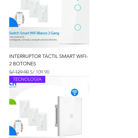
INTERRUPTOR TÁCTIL SMART WIFI-
2 BOTONES
Precio
Precio de oferta
S/ 129.90
S/ 109.90
TECNOLOGÍA