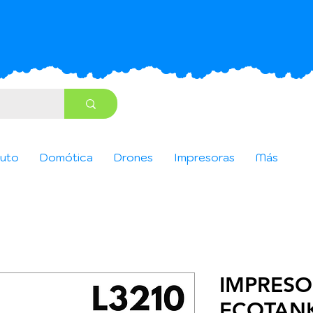
uto
Domótica
Drones
Impresoras
Más
IMPRESO
ECOTANK