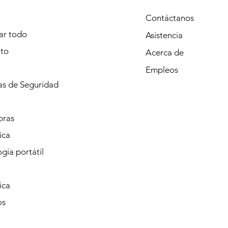
Contáctanos
r todo
Asistencia
to
Acerca de
Empleos
s de Seguridad
oras
ica
gía portátil
ica
os