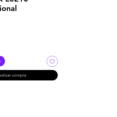
ional
o
ealizar compra