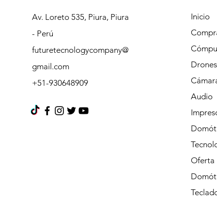
Inicio
Av. Loreto 535, Piura, Piura
Compra
- Perú
Cómpu
futuretecnologycompany@
Drones
gmail.com
Cámara
+51-930648909
Audio
Impres
Domót
Tecnolo
Oferta
Domót
Teclad