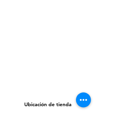
Ubicación de tienda
Av. Loreto 535, Piura, Piura - Perú
futuretecnologycompany@gmail.com