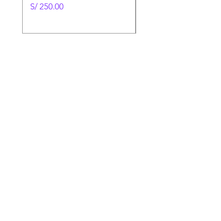
Precio
Precio
S/ 250.00
S/ 130.00