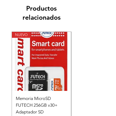
Productos
relacionados
NUEVO
NUEVO
Memoria MicroSD
Memoria MicroSD
FUTECH 256GB v30+
FUTECH 128GB v30
Adaptador SD
Adaptador SD