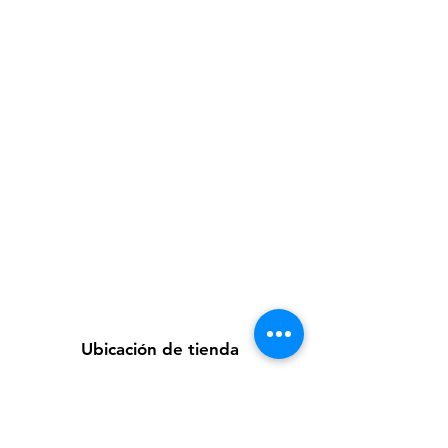
Ubicación de tienda
Av. Loreto 535, Piura, Piura - Perú
futuretecnologycompany@gmail.com