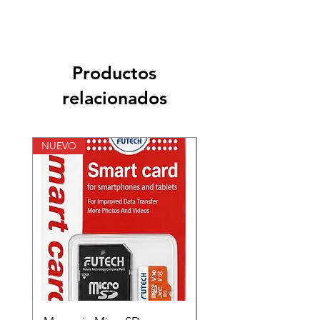
Productos
relacionados
NUEVO
NUEVO