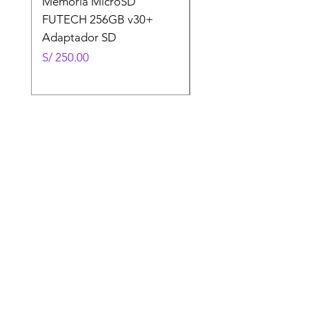
Memoria MicroSD
Memoria MicroSD
FUTECH 256GB v30+
FUTECH 128GB v30
Adaptador SD
Adaptador SD
Precio
Precio
S/ 250.00
S/ 130.00