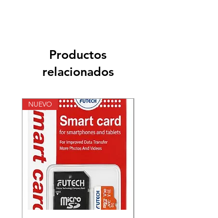
Productos
relacionados
NUEVO
NUEVO