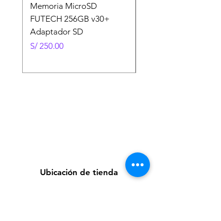
Memoria MicroSD
Memoria MicroSD
FUTECH 256GB v30+
FUTECH 128GB v30
Adaptador SD
Adaptador SD
Precio
Precio
S/ 250.00
S/ 130.00
Ubicación de tienda
Av. Loreto 535, Piura, Piura - Perú
futuretecnologycompany@gmail.com