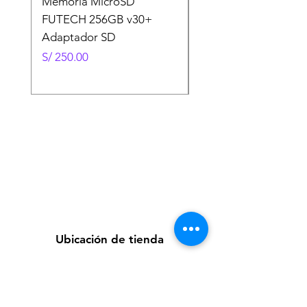
Memoria MicroSD
Memoria MicroSD
FUTECH 256GB v30+
FUTECH 128GB v30
Adaptador SD
Adaptador SD
Precio
Precio
S/ 250.00
S/ 130.00
Ubicación de tienda
Av. Loreto 535, Piura, Piura - Perú
futuretecnologycompany@gmail.com