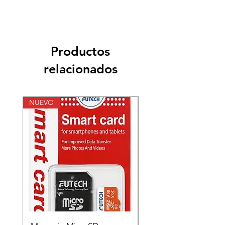
Productos
relacionados
NUEVO
NUEVO