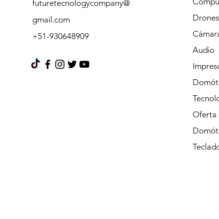
Cómpu
futuretecnologycompany@
Drones
gmail.com
Cámara
+51-930648909
Audio
Impres
Domót
Tecnolo
Oferta
Domót
Teclad