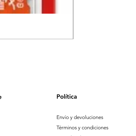
Memoria MicroSD FUTEC
Precio
S/ 130.00
Política
e
Envío y devoluciones
Términos y condiciones