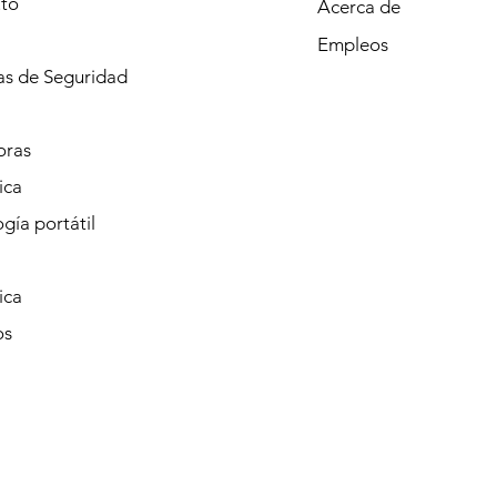
to
Acerca de
Empleos
s de Seguridad
oras
ica
gía portátil
ica
os