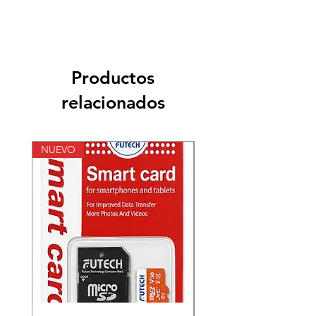
Productos
relacionados
NUEVO
NUEVO