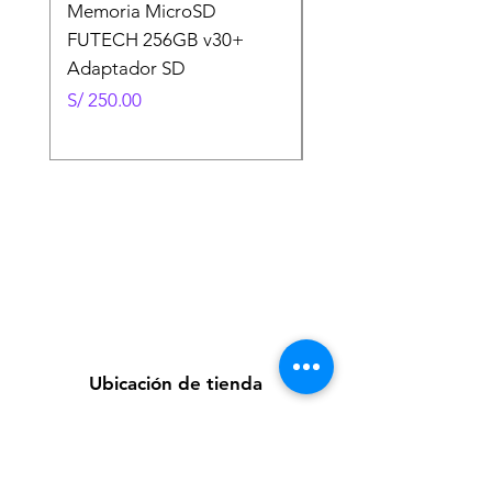
Memoria MicroSD
Memoria MicroSD
FUTECH 256GB v30+
FUTECH 128GB v30
Adaptador SD
Adaptador SD
Precio
Precio
S/ 250.00
S/ 130.00
Ubicación de tienda
Av. Loreto 535, Piura, Piura - Perú
futuretecnologycompany@gmail.com