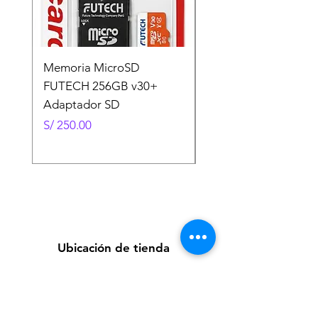
Memoria MicroSD
Memoria MicroSD
FUTECH 256GB v30+
FUTECH 128GB v30
Adaptador SD
Adaptador SD
Precio
Precio
S/ 250.00
S/ 130.00
Ubicación de tienda
Av. Loreto 535, Piura, Piura - Perú
futuretecnologycompany@gmail.com