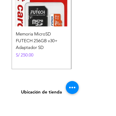
Memoria MicroSD
Memoria MicroSD
FUTECH 256GB v30+
FUTECH 128GB v30
Adaptador SD
Adaptador SD
Precio
Precio
S/ 250.00
S/ 130.00
Ubicación de tienda
Av. Loreto 535, Piura, Piura - Perú
futuretecnologycompany@gmail.com