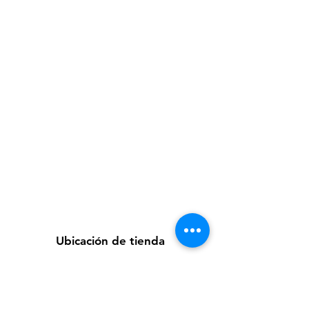
Ubicación de tienda
Av. Loreto 535, Piura, Piura - Perú
futuretecnologycompany@gmail.com