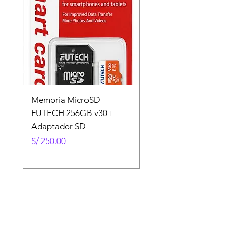
Memoria MicroSD
Memoria MicroSD
FUTECH 256GB v30+
FUTECH 128GB v30
Adaptador SD
Adaptador SD
Precio
Precio
S/ 250.00
S/ 130.00