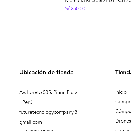
Memoria MicroSD FUTECH 25
Precio
S/ 250.00
Ubicación de tienda
Tiend
Inicio
Av. Loreto 535, Piura, Piura
Compra
- Perú
Cómpu
futuretecnologycompany@
Drones
gmail.com
Cámara