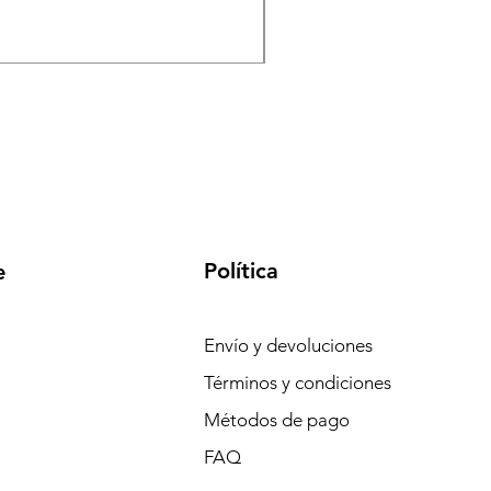
Memoria MicroSD FUTEC
Precio
S/ 130.00
Política
e
Envío y devoluciones
Términos y condiciones
Métodos de pago
FAQ