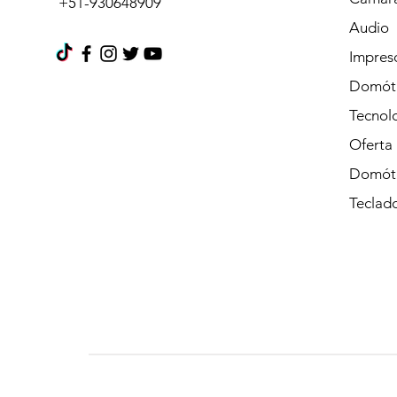
+51-930648909
Audio
Impres
Domót
Tecnolo
Oferta
Domót
Teclad