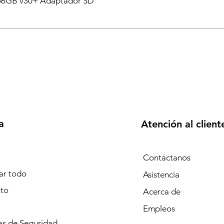
6GB v30+ Adaptador SD
a
Atención al client
Contáctanos
r todo
Asistencia
to
Acerca de
Empleos
s de Seguridad