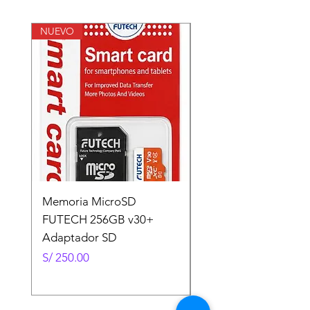
NUEVO
NUEVO
Memoria MicroSD
Memoria MicroSD
FUTECH 256GB v30+
FUTECH 128GB v30
Adaptador SD
Adaptador SD
Precio
Precio
S/ 250.00
S/ 130.00