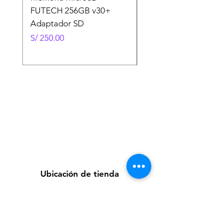
FUTECH 256GB v30+
FUTECH 128GB v30
Adaptador SD
Adaptador SD
Precio
Precio
S/ 250.00
S/ 130.00
Ubicación de tienda
Av. Loreto 535, Piura, Piura - Perú
futuretecnologycompany@gmail.com