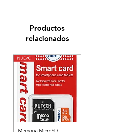
Productos
relacionados
NUEVO
NUEVO
Memoria MicroSD
Memoria MicroSD