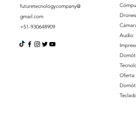
Cómpu
futuretecnologycompany@
Drones
gmail.com
Cámara
+51-930648909
Audio
Impres
Domót
Tecnolo
Oferta
Domót
Teclad