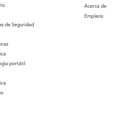
to
Acerca de
Empleos
s de Seguridad
oras
ica
gía portátil
ica
os