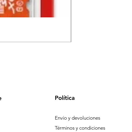
Memoria MicroSD FUTEC
Precio
S/ 130.00
Política
e
Envío y devoluciones
Términos y condiciones