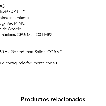
AS
:
olución 4K UHD
 almacenamiento
/b/g/n/ac MIMO
te de Google
o núcleos, GPU: Mali-G31 MP2
60 Hz, 250 mA máx. Salida: CC 5 V/1
V: configúrelo fácilmente con su
Productos relacionados