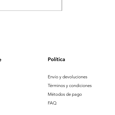
Precio
S/ 130.00
Política
e
Envío y devoluciones
Términos y condiciones
Métodos de pago
FAQ