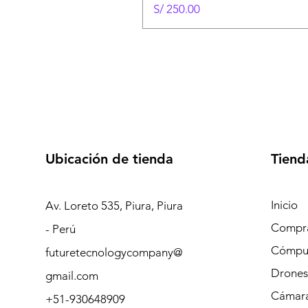
Precio
S/ 250.00
Ubicación de tienda
Tiend
Inicio
Av. Loreto 535, Piura, Piura
Compra
- Perú
Cómpu
futuretecnologycompany@
Drones
gmail.com
Cámara
+51-930648909