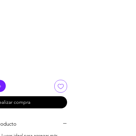
o
ealizar compra
roducto
. Lugar ideal para agregar más