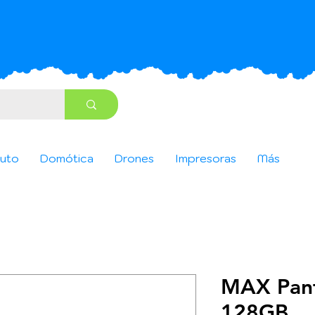
uto
Domótica
Drones
Impresoras
Más
MAX Pant
128GB