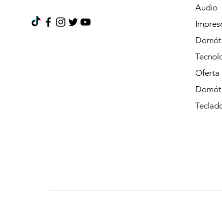
Audio
Impres
Domót
Tecnolo
Oferta
Domót
Teclad