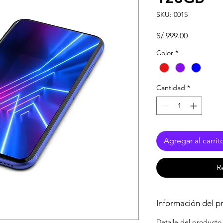
SKU: 0015
Precio
S/ 999.00
Color
*
Cantidad
*
Agregar al carrit
R
Información del p
Detalle del producto