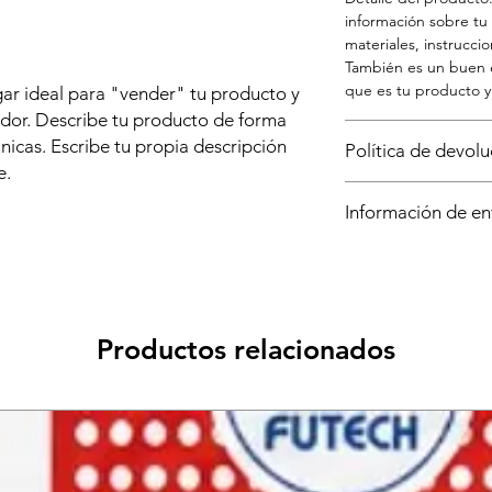
información sobre t
materiales, instrucc
También es un buen e
que es tu producto y 
ar ideal para "vender" tu producto y
ador. Describe tu producto de forma
únicas. Escribe tu propia descripción
Política de devol
e.
Política de devolució
Información de en
explicar a tus cliente
con su compra. Tener
Política de envío. Lu
cambio clara es una 
información sobre t
garantizar que tus c
y costos. Brindar info
envío es una gran ma
Productos relacionados
garantizar que tus c