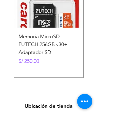
Memoria MicroSD
Memoria MicroSD
FUTECH 256GB v30+
FUTECH 128GB v30
Adaptador SD
Adaptador SD
Precio
Precio
S/ 250.00
S/ 130.00
Ubicación de tienda
Av. Loreto 535, Piura, Piura - Perú
futuretecnologycompany@gmail.com