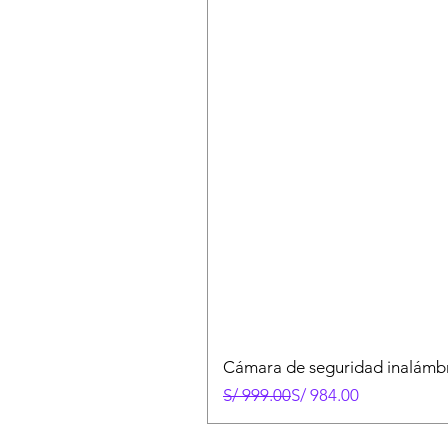
Cámara de seguridad inalámbr
Precio
Precio de oferta
S/ 999.00
S/ 984.00