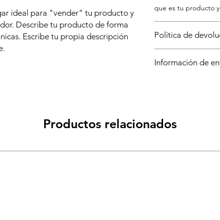
que es tu producto y 
ar ideal para "vender" tu producto y
ador. Describe tu producto de forma
Política de devol
únicas. Escribe tu propia descripción
e.
Política de devolució
Información de en
explicar a tus cliente
con su compra. Tener
Política de envío. Lu
cambio clara es una 
información sobre t
garantizar que tus c
y costos. Brindar info
envío es una gran ma
Productos relacionados
garantizar que tus c