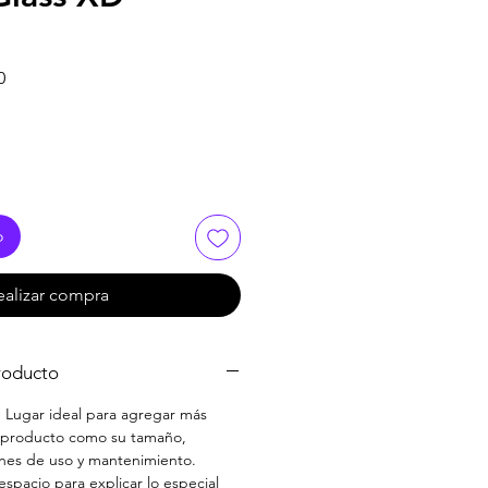
Precio
0
de
oferta
o
ealizar compra
roducto
. Lugar ideal para agregar más
u producto como su tamaño,
iones de uso y mantenimiento.
spacio para explicar lo especial