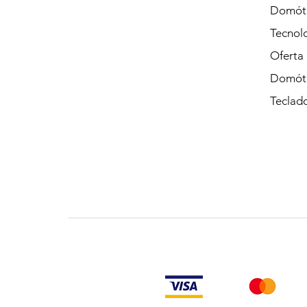
Domót
Tecnolo
Oferta
Domót
Teclad