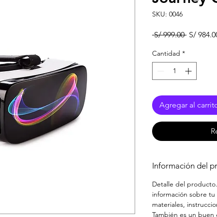
SKU: 0046
Precio
 S/ 999.00 
S/ 984.0
Cantidad
*
Agregar al carrit
R
Información del p
Detalle del producto
información sobre t
materiales, instrucc
También es un buen e