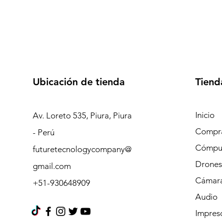
Ubicación de tienda
Tiend
Inicio
Av. Loreto 535, Piura, Piura
Compra
- Perú
Cómpu
futuretecnologycompany@
Drones
gmail.com
Cámara
+51-930648909
Audio
Impres