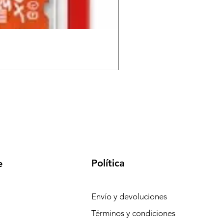
Memoria MicroSD FUTEC
Precio
S/ 130.00
Política
e
Envío y devoluciones
Términos y condiciones