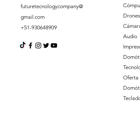
Cómpu
futuretecnologycompany@
Drones
gmail.com
Cámara
+51-930648909
Audio
Impres
Domót
Tecnolo
Oferta
Domót
Teclad