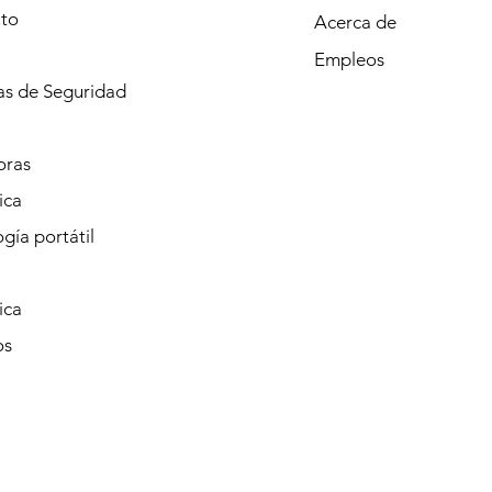
to
Acerca de
Empleos
s de Seguridad
oras
ica
gía portátil
ica
os