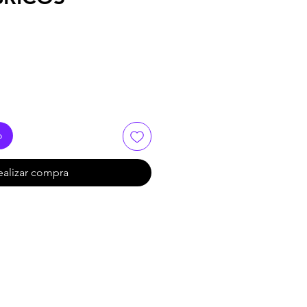
o
ealizar compra