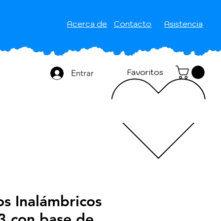
Acerca de
Contacto
Asistencia
Favoritos
Entrar
s Inalámbricos
3 con base de