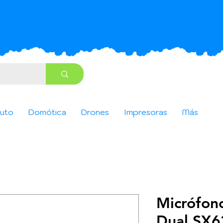
uto
Domótica
Drones
Impresoras
Más
Micrófono
Dual SX6