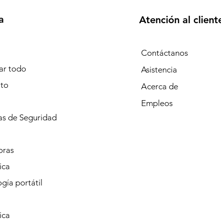
a
Atención al client
Contáctanos
r todo
Asistencia
to
Acerca de
Empleos
s de Seguridad
oras
ica
gía portátil
ica