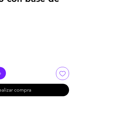
o
ealizar compra