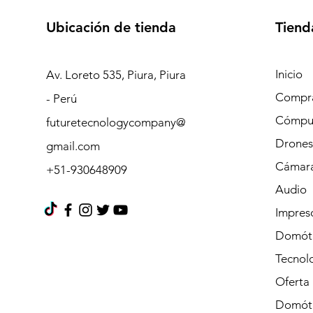
Ubicación de tienda
Tiend
Inicio
Av. Loreto 535, Piura, Piura
Compra
- Perú
Cómpu
futuretecnologycompany@
Drones
gmail.com
Cámara
+51-930648909
Audio
Impres
Domót
Tecnolo
Oferta
Domót