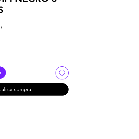
S
Precio
0
de
oferta
o
ealizar compra