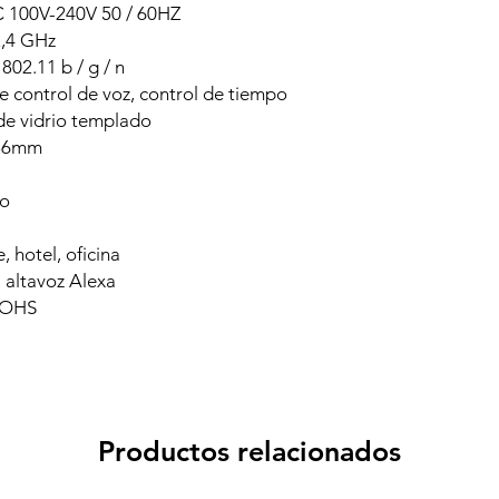
C 100V-240V 50 / 60HZ
2,4 GHz
802.11 b / g / n
de control de voz, control de tiempo
 de vidrio templado
 86mm
ro
, hotel, oficina
altavoz Alexa
 ROHS
Productos relacionados