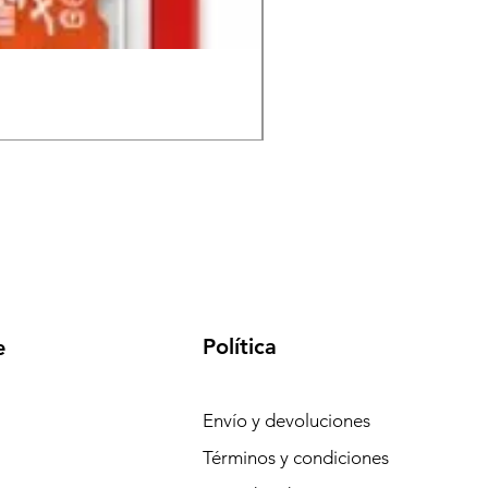
Memoria MicroSD FUTEC
Precio
S/ 130.00
Política
e
Envío y devoluciones
Términos y condiciones