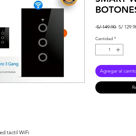
BOTONE
Precio
 S/ 149.90 
S/ 129.9
Cantidad
*
Agregar al carrit
R
ed táctil WiFi