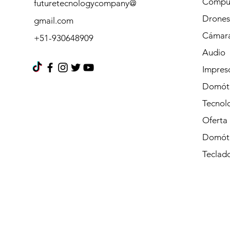
Cómpu
futuretecnologycompany@
Drones
gmail.com
Cámara
+51-930648909
Audio
Impres
Domót
Tecnolo
Oferta
Domót
Teclad