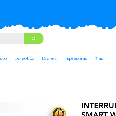
uto
Domótica
Drones
Impresoras
Más
INTERRU
SMART W