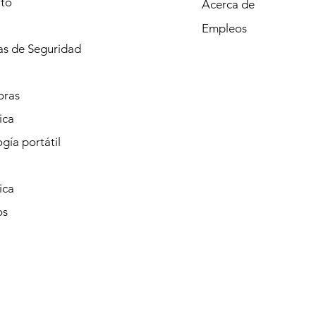
to
Acerca de
Empleos
s de Seguridad
oras
ica
gía portátil
ica
os