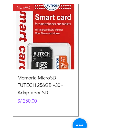
NUEVO
NUEVO
Memoria MicroSD
Memoria MicroSD
FUTECH 256GB v30+
FUTECH 128GB v30
Adaptador SD
Adaptador SD
Precio
Precio
S/ 250.00
S/ 130.00