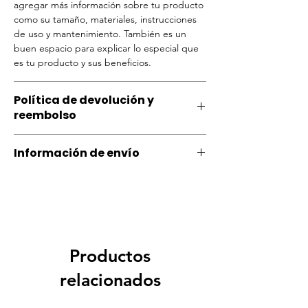
agregar más información sobre tu producto
como su tamaño, materiales, instrucciones
de uso y mantenimiento. También es un
buen espacio para explicar lo especial que
es tu producto y sus beneficios.
Política de devolución y
reembolso
Política de devolución y reembolso. Lugar
Información de envío
ideal para explicar a tus clientes qué hacer
si no están satisfechos con su compra. Tener
Política de envío. Lugar ideal para agregar
una política de reembolso o cambio clara es
más información sobre tus métodos de
una gran manera de generar confianza y
envío, empaquetado y costos. Brindar
garantizar que tus clientes compren con
información clara sobre tu política de envío
seguridad.
es una gran manera de generar confianza y
garantizar que tus clientes compren con
Productos
seguridad.
relacionados