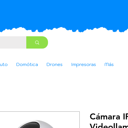
uto
Domótica
Drones
Impresoras
Más
Cámara I
Videolla