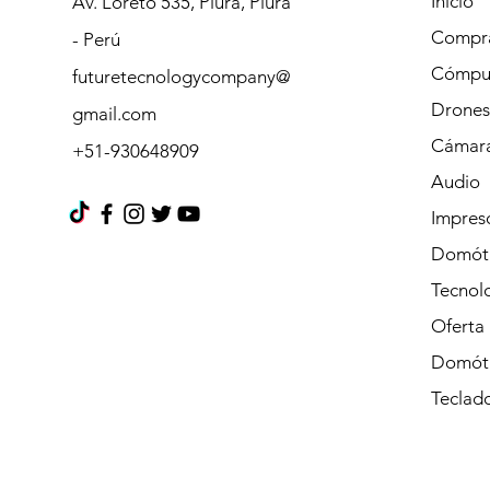
Inicio
Av. Loreto 535, Piura, Piura
Compra
- Perú
Cómpu
futuretecnologycompany@
Drones
gmail.com
Cámara
+51-930648909
Audio
Impres
Domót
Tecnolo
Oferta
Domót
Teclad