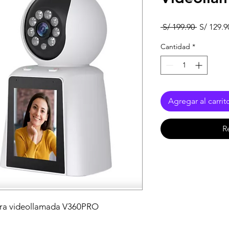
Precio
 S/ 199.90 
S/ 129.9
Cantidad
*
Agregar al carrit
R
ara videollamada V360PRO