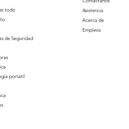
Contáctanos
r todo
Asistencia
to
Acerca de
Empleos
s de Seguridad
oras
ica
gía portátil
ica
os