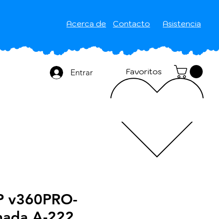
Acerca de
Contacto
Asistencia
Favoritos
Entrar
P v360PRO-
mada A-222