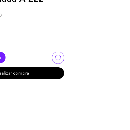
Precio
0
de
oferta
o
ealizar compra