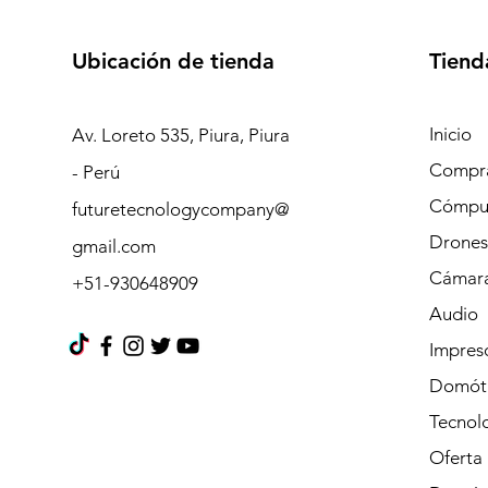
Ubicación de tienda
Tiend
Inicio
Av. Loreto 535, Piura, Piura
Compra
- Perú
Cómpu
futuretecnologycompany@
Drones
gmail.com
Cámara
+51-930648909
Audio
Impres
Domót
Tecnolo
Oferta