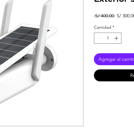
Precio
 S/ 400.00 
S/ 300.0
Cantidad
*
Agregar al carrit
R