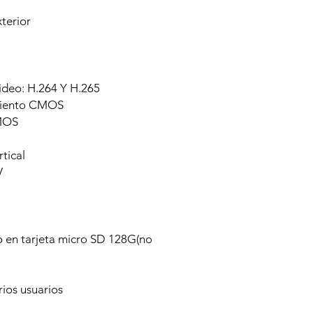
terior
deo: H.264 Y H.265
imiento CMOS
CMOS
tical
V
 en tarjeta micro SD 128G(no
rios usuarios