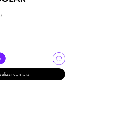
Precio
0
de
oferta
o
ealizar compra